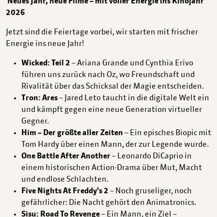
Neues Jahr, neue Filme – mit voller Energie ins Kinojahr
2026
Jetzt sind die Feiertage vorbei, wir starten mit frischer
Energie ins neue Jahr!
Wicked: Teil 2
– Ariana Grande und Cynthia Erivo
führen uns zurück nach Oz, wo Freundschaft und
Rivalität über das Schicksal der Magie entscheiden.
Tron: Ares
– Jared Leto taucht in die digitale Welt ein
und kämpft gegen eine neue Generation virtueller
Gegner.
Him – Der größte aller Zeiten
– Ein episches Biopic mit
Tom Hardy über einen Mann, der zur Legende wurde.
One Battle After Another
– Leonardo DiCaprio in
einem historischen Action-Drama über Mut, Macht
und endlose Schlachten.
Five Nights At Freddy’s 2
– Noch gruseliger, noch
gefährlicher: Die Nacht gehört den Animatronics.
Sisu: Road To Revenge
– Ein Mann, ein Ziel –