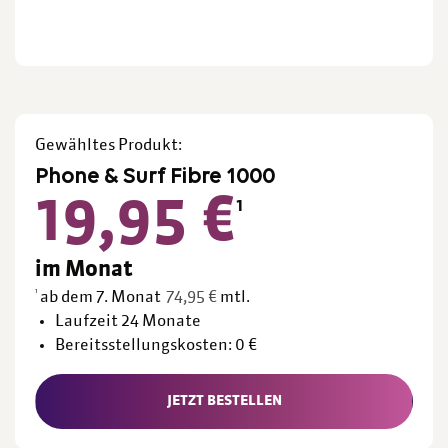
Gewähltes Produkt:
Phone & Surf Fibre 1000
19,95
€
Ursprünglicher
Aktueller
1
Preis
Preis
war:
ist:
im Monat
74,95 €
19,95 €.
1
Ursprünglicher
Aktueller
ab dem 7. Monat
74,95
€
mtl.
Preis
Preis
Laufzeit 24 Monate
war:
ist:
Bereitsstellungskosten: 0 €
74,95 €
19,95 €.
JETZT BESTELLEN